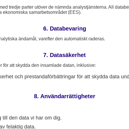
med tredje parter utöver de nämnda analystjänsterna. All datab
ska ekonomiska samarbetsområdet (EES).
6. Databevaring
analytiska ändamål, varefter den automatiskt raderas.
7. Datasäkerhet
 för att skydda den insamlade datan, inklusive:
erhet och prestandaförbättringar för att skydda data und
8. Användarrättigheter
g till den data vi har om dig.
av felaktig data.