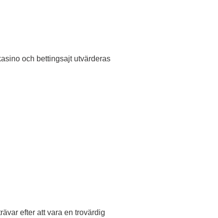
kasino och bettingsajt utvärderas
trävar efter att vara en trovärdig