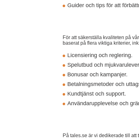
Guider och tips för att förbät
För att säkerställa kvaliteten på v
baserat på flera viktiga kriterier, in
Licensiering och reglering.
Spelutbud och mjukvarulever
Bonusar och kampanjer.
Betalningsmetoder och uttags
Kundtjänst och support.
Användarupplevelse och gräns
På tales.se är vi dedikerade till att 