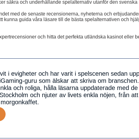
ker säkra och underhållande spelalternativ utanför den svensk
ndet med de senaste recensionerna, nyheterna och erbjudande
 att kunna guida våra läsare till de bästa spelalternativen och hj
expertrecensioner och hitta det perfekta utländska kasinot eller be
vit i evigheter och har varit i spelscenen sedan up
 iGaming-guru som älskar att skriva om branschen. 
la och roliga, hålla läsarna uppdaterade med de 
Stockholm och njuter av livets enkla nöjen, från att l
 morgonkaffet.